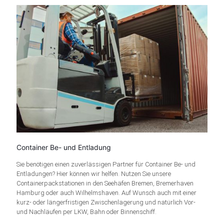
Container Be- und Entladung
Sie benötigen einen zuverlässigen Partner für Container Be- und
Entladungen? Hier können wir helfen. Nutzen Sie unsere
Containerpackstationen in den Seehäfen Bremen, Bremerhaven
Hamburg oder auch Wilhelmshaven. Auf Wunsch auch mit einer
kurz- oder längerfristigen Zwischenlagerung und natürlich Vor-
und Nachläufen per LKW, Bahn oder Binnenschiff.