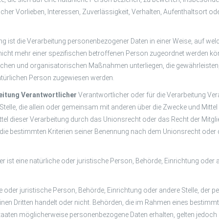
icher Vorlieben, Interessen, Zuverlässigkeit, Verhalten, Aufenthaltsort o
 ist die Verarbeitung personenbezogener Daten in einer Weise, auf we
nicht mehr einer spezifischen betroffenen Person zugeordnet werden kö
chen und organisatorischen Maßnahmen unterliegen, die gewährleisten
n natürlichen Person zugewiesen werden.
beitung Verantwortlicher
Verantwortlicher oder für die Verarbeitung Vera
Stelle, die allein oder gemeinsam mit anderen über die Zwecke und Mitt
ttel dieser Verarbeitung durch das Unionsrecht oder das Recht der Mitgl
die bestimmten Kriterien seiner Benennung nach dem Unionsrecht oder 
er ist eine natürliche oder juristische Person, Behörde, Einrichtung oder
he oder juristische Person, Behörde, Einrichtung oder andere Stelle, der
einen Dritten handelt oder nicht. Behörden, die im Rahmen eines besti
taaten möglicherweise personenbezogene Daten erhalten, gelten jedoch 