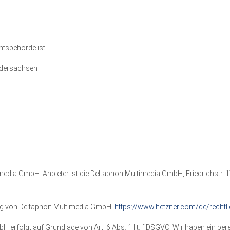
htsbehörde ist
edersachsen
media GmbH. Anbieter ist die Deltaphon Multimedia GmbH, Friedrichstr. 
ung von Deltaphon Multimedia GmbH:
https://www.hetzner.com/de/rechtl
rfolgt auf Grundlage von Art. 6 Abs. 1 lit. f DSGVO. Wir haben ein bere