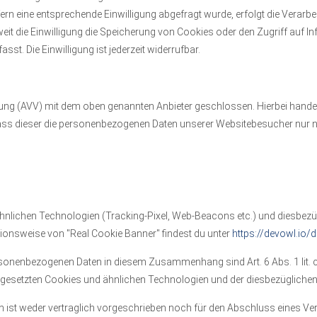
ern eine entsprechende Einwilligung abgefragt wurde, erfolgt die Verarbe
eit die Einwilligung die Speicherung von Cookies oder den Zugriff auf In
st. Die Einwilligung ist jederzeit widerrufbar.
tung (AVV) mit dem oben genannten Anbieter geschlossen. Hierbei handel
 dass dieser die personenbezogenen Daten unserer Websitebesucher nur
hnlichen Technologien (Tracking-Pixel, Web-Beacons etc.) und diesbezüg
ktionsweise von "Real Cookie Banner" findest du unter
https://devowl.io/
onenbezogenen Daten in diesem Zusammenhang sind Art. 6 Abs. 1 lit. c D
eingesetzten Cookies und ähnlichen Technologien und der diesbezüglichen
 ist weder vertraglich vorgeschrieben noch für den Abschluss eines Vertr