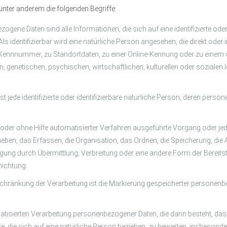
nter anderem die folgenden Begriffe:
gene Daten sind alle Informationen, die sich auf eine identifizierte oder
ls identifizierbar wird eine natürliche Person angesehen, die direkt oder
 Kennnummer, zu Standortdaten, zu einer Online-Kennung oder zu einem
genetischen, psychischen, wirtschaftlichen, kulturellen oder sozialen Id
st jede identifizierte oder identifizierbare natürliche Person, deren per
it oder ohne Hilfe automatisierter Verfahren ausgeführte Vorgang ode
ben, das Erfassen, die Organisation, das Ordnen, die Speicherung, di
gung durch Übermittlung, Verbreitung oder eine andere Form der Bereitst
nichtung.
chränkung der Verarbeitung ist die Markierung gespeicherter personenbe
tomatisierten Verarbeitung personenbezogener Daten, die darin besteht,
 die sich auf eine natürliche Person beziehen, zu bewerten, insbesonder