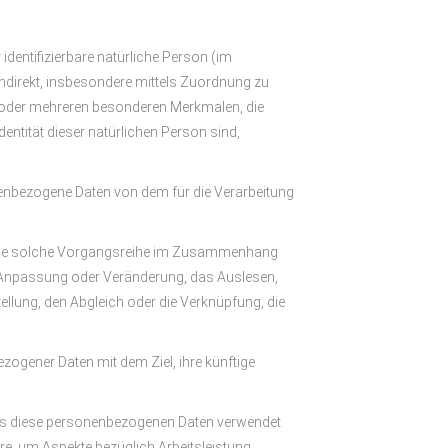
 identifizierbare natürliche Person (im
 indirekt, insbesondere mittels Zuordnung zu
 oder mehreren besonderen Merkmalen, die
entität dieser natürlichen Person sind,
sonenbezogene Daten von dem für die Verarbeitung
r jede solche Vorgangsreihe im Zusammenhang
e Anpassung oder Veränderung, das Auslesen,
ellung, den Abgleich oder die Verknüpfung, die
zogener Daten mit dem Ziel, ihre künftige
 dass diese personenbezogenen Daten verwendet
e, um Aspekte bezüglich Arbeitsleistung,