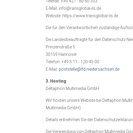
Telefax: +49 421 - 80 60 333
E-Mail: info@ransglobal-ils.de
Website: https://www.transglobal-ils.de
Die für den Verantwortlichen zuständige Aufsic
Die Landesbeauftragte für den Datenschutz Ni
Prinzenstraße 5
30159 Hannover
Telefon: +49 5 11 - 120-45 00
E-Mail:
poststelle@lfd.niedersachsen.de
3. Hosting
Deltaphon Multimedia GmbH
Wir hosten unsere Website bei Deltaphon Multi
Multimedia GmbH).
Details entnehmen Sie der Datenschutzerklär
Die Verwendung von Deltaphon Multimedia GmbH e