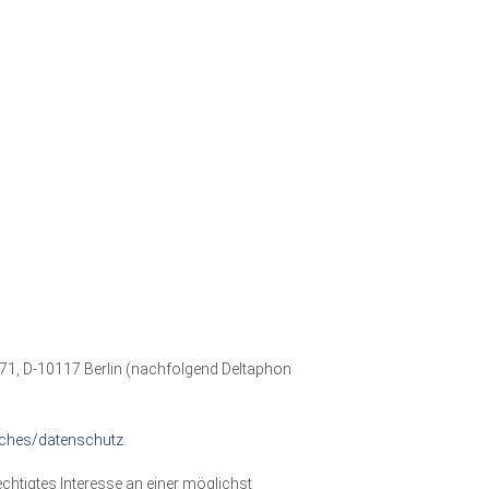
171, D-10117 Berlin (nachfolgend Deltaphon
iches/datenschutz
.
chtigtes Interesse an einer möglichst