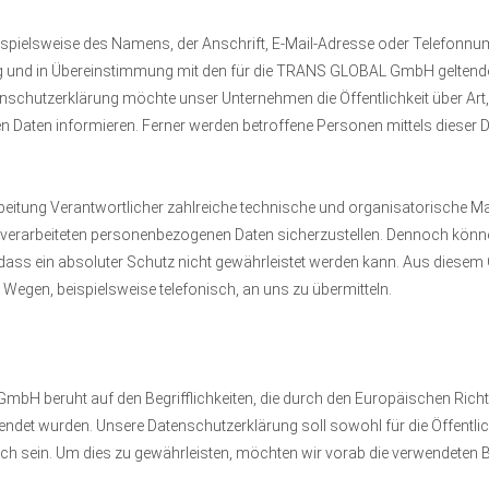
spielsweise des Namens, der Anschrift, E-Mail-Adresse oder Telefonnumm
g und in Übereinstimmung mit den für die TRANS GLOBAL GmbH geltend
nschutzerklärung möchte unser Unternehmen die Öffentlichkeit über Ar
 Daten informieren. Ferner werden betroffene Personen mittels dieser D
beitung Verantwortlicher zahlreiche technische und organisatorische
te verarbeiteten personenbezogenen Daten sicherzustellen. Dennoch könn
ass ein absoluter Schutz nicht gewährleistet werden kann. Aus diesem G
Wegen, beispielsweise telefonisch, an uns zu übermitteln.
bH beruht auf den Begrifflichkeiten, die durch den Europäischen Richt
et wurden. Unsere Datenschutzerklärung soll sowohl für die Öffentlic
ch sein. Um dies zu gewährleisten, möchten wir vorab die verwendeten Beg